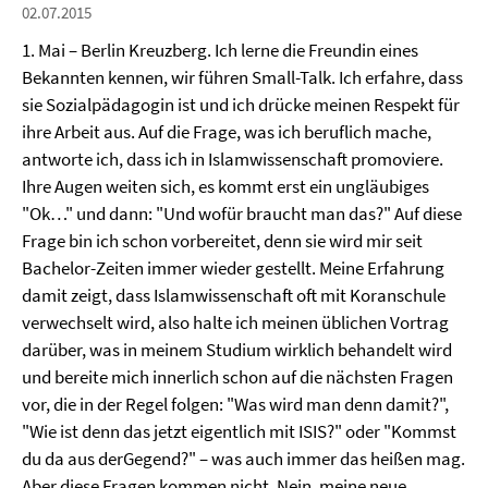
02.07.2015
1. Mai – Berlin Kreuzberg. Ich lerne die Freundin eines
Bekannten kennen, wir führen Small-Talk. Ich erfahre, dass
sie Sozialpädagogin ist und ich drücke meinen Respekt für
ihre Arbeit aus. Auf die Frage, was ich beruflich mache,
antworte ich, dass ich in Islamwissenschaft promoviere.
Ihre Augen weiten sich, es kommt erst ein ungläubiges
"Ok…" und dann: "Und wofür braucht man das?" Auf diese
Frage bin ich schon vorbereitet, denn sie wird mir seit
Bachelor-Zeiten immer wieder gestellt. Meine Erfahrung
damit zeigt, dass Islamwissenschaft oft mit Koranschule
verwechselt wird, also halte ich meinen üblichen Vortrag
darüber, was in meinem Studium wirklich behandelt wird
und bereite mich innerlich schon auf die nächsten Fragen
vor, die in der Regel folgen: "Was wird man denn damit?",
"Wie ist denn das jetzt eigentlich mit ISIS?" oder "Kommst
du da aus derGegend?" – was auch immer das heißen mag.
Aber diese Fragen kommen nicht. Nein, meine neue