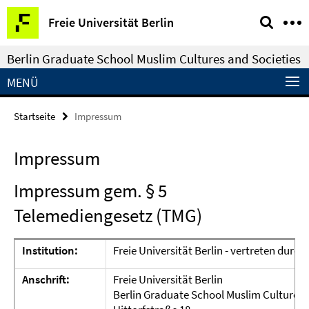
Springe
Service-
Freie Universität Berlin
direkt
Navigation
zu
Berlin Graduate School Muslim Cultures and Societies
Inhalt
MENÜ
Startseite
Impressum
Impressum
Impressum gem. § 5
Telemediengesetz (TMG)
Institution:
Freie Universität Berlin - vertreten durch
Anschrift:
Freie Universität Berlin
Berlin Graduate School Muslim Cultures &