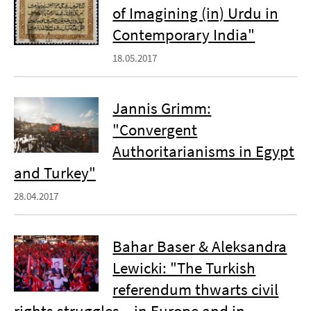
of Imagining (in) Urdu in
Contemporary India"
18.05.2017
Jannis Grimm:
"Convergent
Authoritarianisms in Egypt
and Turkey"
28.04.2017
Bahar Baser & Aleksandra
Lewicki: "The Turkish
referendum thwarts civil
rights struggles – in Europe and in