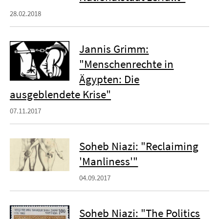
28.02.2018
Jannis Grimm:
"Menschenrechte in
Ägypten: Die
ausgeblendete Krise"
07.11.2017
Soheb Niazi: "Reclaiming
'Manliness'"
04.09.2017
Soheb Niazi: "The Politics