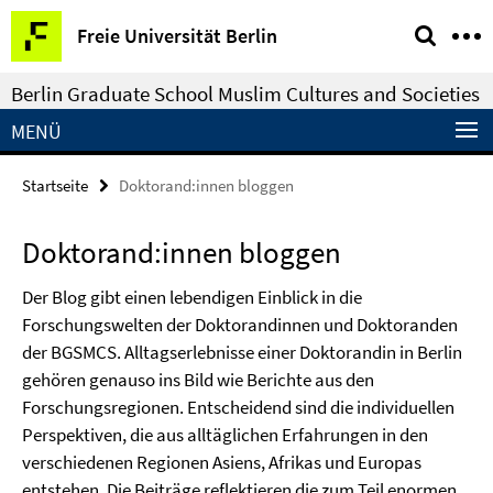
Springe
Service-
Freie Universität Berlin
direkt
Navigation
zu
Berlin Graduate School Muslim Cultures and Societies
Inhalt
MENÜ
Startseite
Doktorand:innen bloggen
Doktorand:innen bloggen
Der Blog gibt einen lebendigen Einblick in die
Forschungswelten der Doktorandinnen und Doktoranden
der BGSMCS. Alltagserlebnisse einer Doktorandin in Berlin
gehören genauso ins Bild wie Berichte aus den
Forschungsregionen. Entscheidend sind die individuellen
Perspektiven, die aus alltäglichen Erfahrungen in den
verschiedenen Regionen Asiens, Afrikas und Europas
entstehen. Die Beiträge reflektieren die zum Teil enormen