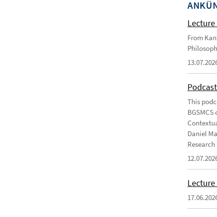
ANKÜ
Lecture 
From Kant
Philosoph
13.07.202
Podcast
This podc
BGSMCS du
Contextua
Daniel Ma
Research 
12.07.202
Lecture 
17.06.202