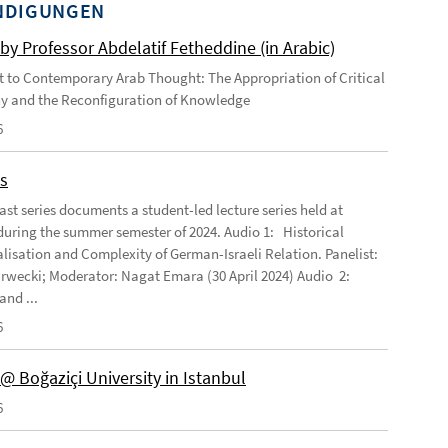
NDIGUNGEN
by Professor Abdelatif Fetheddine (in Arabic)
 to Contemporary Arab Thought: The Appropriation of Critical
y and the Reconfiguration of Knowledge
6
s
ast series documents a student-led lecture series held at
ring the summer semester of 2024. Audio 1: Historical
lisation and Complexity of German-Israeli Relation. Panelist:
rwecki; Moderator: Nagat Emara (30 April 2024) Audio 2:
and ...
6
@ Boğaziçi University in Istanbul
6