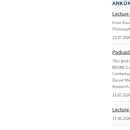
ANKÜ
Lecture 
From Kant
Philosoph
13.07.202
Podcast
This podc
BGSMCS du
Contextua
Daniel Ma
Research 
12.07.202
Lecture 
17.06.202