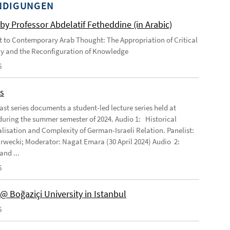
NDIGUNGEN
by Professor Abdelatif Fetheddine (in Arabic)
 to Contemporary Arab Thought: The Appropriation of Critical
y and the Reconfiguration of Knowledge
6
s
ast series documents a student-led lecture series held at
ring the summer semester of 2024. Audio 1: Historical
lisation and Complexity of German-Israeli Relation. Panelist:
rwecki; Moderator: Nagat Emara (30 April 2024) Audio 2:
and ...
6
@ Boğaziçi University in Istanbul
6