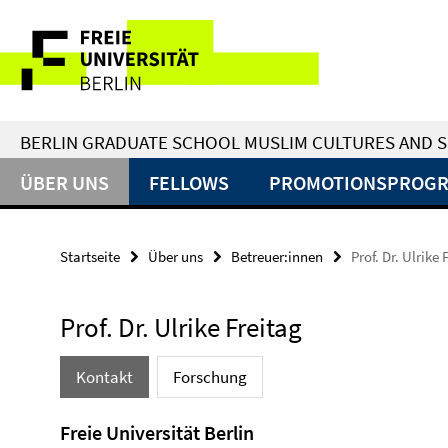
Springe
Service-
direkt
zu
Navigation
Inhalt
BERLIN GRADUATE SCHOOL MUSLIM CULTURES AND S
ÜBER UNS
FELLOWS
PROMOTIONSPROG
Startseite
Über uns
Betreuer:innen
Prof. Dr. Ulrike 
Prof. Dr. Ulrike Freitag
Kontakt
Forschung
Freie Universität Berlin