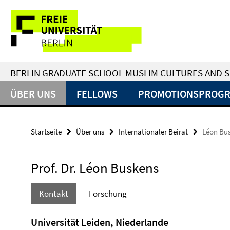
Springe
Service-
direkt
zu
Navigation
Inhalt
BERLIN GRADUATE SCHOOL MUSLIM CULTURES AND S
ÜBER UNS
FELLOWS
PROMOTIONSPROG
Startseite
Über uns
Internationaler Beirat
Léon Bu
Prof. Dr. Léon Buskens
Kontakt
Forschung
Universität Leiden, Niederlande