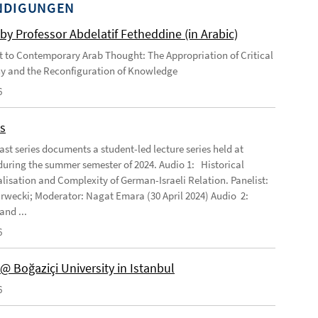
NDIGUNGEN
by Professor Abdelatif Fetheddine (in Arabic)
 to Contemporary Arab Thought: The Appropriation of Critical
y and the Reconfiguration of Knowledge
6
s
ast series documents a student-led lecture series held at
ring the summer semester of 2024. Audio 1: Historical
lisation and Complexity of German-Israeli Relation. Panelist:
rwecki; Moderator: Nagat Emara (30 April 2024) Audio 2:
and ...
6
@ Boğaziçi University in Istanbul
6