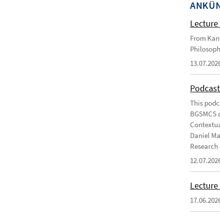
ANKÜ
Lecture 
From Kant
Philosoph
13.07.202
Podcast
This podc
BGSMCS du
Contextua
Daniel Ma
Research 
12.07.202
Lecture 
17.06.202