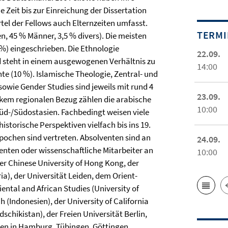
e Zeit bis zur Einreichung der Dissertation
rtel der Fellows auch Elternzeiten umfasst.
TERM
n, 45 % Männer, 3,5 % divers). Die meisten
 %) eingeschrieben. Die Ethnologie
22.09.
nd steht in einem ausgewogenen Verhältnis zu
14:00
hte (10 %). Islamische Theologie, Zentral- und
owie Gender Studies sind jeweils mit rund 4
23.09.
kem regionalen Bezug zählen die arabische
10:00
üd-/Südostasien. Fachbedingt weisen viele
torische Perspektiven vielfach bis ins 19.
pochen sind vertreten. Absolventen sind an
24.09.
enten oder wissenschaftliche Mitarbeiter an
10:00
er Chinese University of Hong Kong, der
ia), der Universität Leiden, dem Orient-
riental and African Studies (University of
 (Indonesien), der University of California
schikistan), der Freien Universität Berlin,
ten in Hamburg, Tübingen, Göttingen,