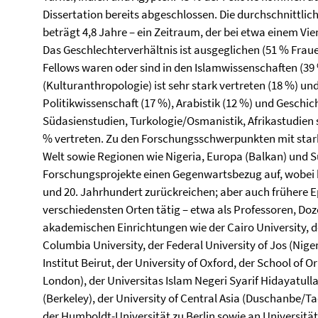
Dissertation bereits abgeschlossen. Die durchschnittlich
beträgt 4,8 Jahre – ein Zeitraum, der bei etwa einem Vie
Das Geschlechterverhältnis ist ausgeglichen (51 % Fraue
Fellows waren oder sind in den Islamwissenschaften (39
(Kulturanthropologie) ist sehr stark vertreten (18 %) u
Politikwissenschaft (17 %), Arabistik (12 %) und Geschic
Südasienstudien, Turkologie/Osmanistik, Afrikastudien s
% vertreten. Zu den Forschungsschwerpunkten mit star
Welt sowie Regionen wie Nigeria, Europa (Balkan) und S
Forschungsprojekte einen Gegenwartsbezug auf, wobei his
und 20. Jahrhundert zurückreichen; aber auch frühere E
verschiedensten Orten tätig – etwa als Professoren, Doz
akademischen Einrichtungen wie der Cairo University, d
Columbia University, der Federal University of Jos (Niger
Institut Beirut, der University of Oxford, der School of O
London), der Universitas Islam Negeri Syarif Hidayatullah
(Berkeley), der University of Central Asia (Duschanbe/Tad
der Humboldt-Universität zu Berlin sowie an Universitä