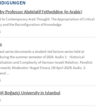
NDIGUNGEN
by Professor Abdelatif Fetheddine (in Arabic)
 to Contemporary Arab Thought: The Appropriation of Critical
y and the Reconfiguration of Knowledge
6
s
ast series documents a student-led lecture series held at
ring the summer semester of 2024. Audio 1: Historical
lisation and Complexity of German-Israeli Relation. Panelist:
rwecki; Moderator: Nagat Emara (30 April 2024) Audio 2:
and ...
6
@ Boğaziçi University in Istanbul
6