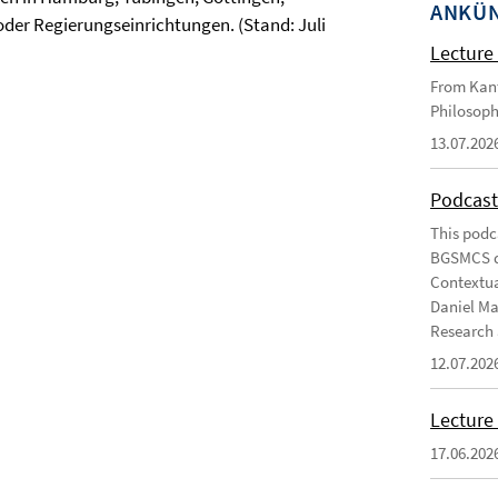
ANKÜ
der Regierungseinrichtungen. (Stand: Juli
Lecture 
From Kant
Philosoph
13.07.202
Podcast
This podc
BGSMCS du
Contextua
Daniel Ma
Research 
12.07.202
Lecture 
17.06.202