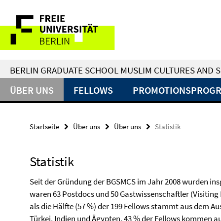
Springe
Service-
direkt
zu
Navigation
Inhalt
BERLIN GRADUATE SCHOOL MUSLIM CULTURES AND S
ÜBER UNS
FELLOWS
PROMOTIONSPROG
Startseite
Über uns
Über uns
Statistik
Statistik
Seit der Gründung der BGSMCS im Jahr 2008 wurden i
waren 63 Postdocs und 50 Gastwissenschaftler (Visiting
als die Hälfte (57 %) der 199 Fellows stammt aus dem 
Türkei, Indien und Ägypten. 43 % der Fellows kommen au