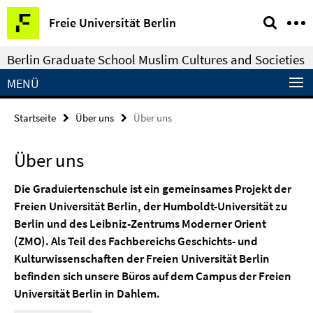
Springe
Service-
Freie Universität Berlin
direkt
Navigation
zu
Berlin Graduate School Muslim Cultures and Societies
Inhalt
MENÜ
Startseite
Über uns
Über uns
Über uns
Die Graduiertenschule ist ein gemeinsames Projekt der
Freien Universität Berlin, der Humboldt-Universität zu
Berlin und des Leibniz-Zentrums Moderner Orient
(ZMO). Als Teil des Fachbereichs Geschichts- und
Kulturwissenschaften der Freien Universität Berlin
befinden sich unsere Büros auf dem Campus der Freien
Universität Berlin in Dahlem.