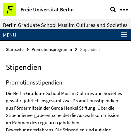
Springe
Service-
Freie Universität Berlin
direkt
Navigation
zu
Berlin Graduate School Muslim Cultures and Societies
Inhalt
MENÜ
Startseite
Promotionsprogramm
Stipendien
Stipendien
Promotionsstipendien
Die Berlin Graduate School Muslim Cultures and Societies
gewährt jährlich insgesamt zwei Promotionsstipendien
aus Fördermitteln der Gerda Henkel Stiftung. Über die
Stipendienvergabe entscheidet die Auswahlkommission
im Rahmen des regulären jährlichen
Bewerbungsverfahrens. Die Stipendien sind auf eine