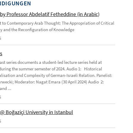
NDIGUNGEN
by Professor Abdelatif Fetheddine (in Arabic)
 to Contemporary Arab Thought: The Appropriation of Critical
y and the Reconfiguration of Knowledge
6
s
ast series documents a student-led lecture series held at
ring the summer semester of 2024. Audio 1: Historical
lisation and Complexity of German-Israeli Relation. Panelist:
rwecki; Moderator: Nagat Emara (30 April 2024) Audio 2:
and ...
6
@ Boğaziçi University in Istanbul
6