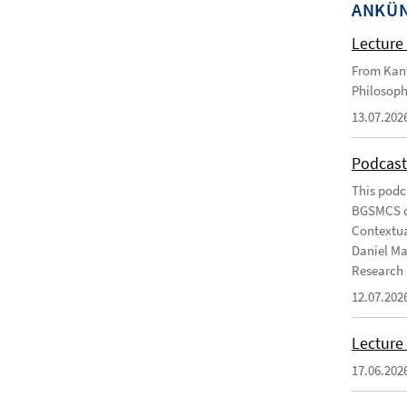
ANKÜ
Lecture 
From Kant
Philosoph
13.07.202
Podcast
This podc
BGSMCS du
Contextua
Daniel Ma
Research 
12.07.202
Lecture 
17.06.202