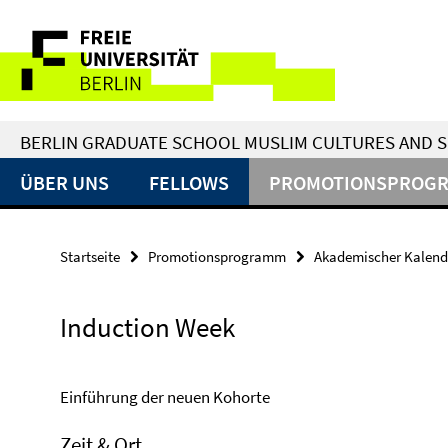
Springe
Service-
direkt
zu
Navigation
Inhalt
BERLIN GRADUATE SCHOOL MUSLIM CULTURES AND S
ÜBER UNS
FELLOWS
PROMOTIONSPROG
Startseite
Promotionsprogramm
Akademischer Kalend
Induction Week
Einführung der neuen Kohorte
Zeit & Ort