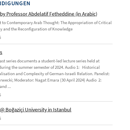
NDIGUNGEN
by Professor Abdelatif Fetheddine (in Arabic)
 to Contemporary Arab Thought: The Appropriation of Critical
y and the Reconfiguration of Knowledge
6
s
ast series documents a student-led lecture series held at
ring the summer semester of 2024. Audio 1: Historical
lisation and Complexity of German-Israeli Relation. Panelist:
rwecki; Moderator: Nagat Emara (30 April 2024) Audio 2:
and ...
6
@ Boğaziçi University in Istanbul
6