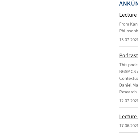
ANKÜ
Lecture 
From Kant
Philosoph
13.07.202
Podcast
This podc
BGSMCS du
Contextua
Daniel Ma
Research 
12.07.202
Lecture 
17.06.202