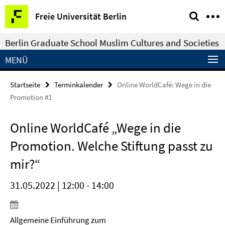
Springe
Service-
Freie Universität Berlin
direkt
Navigation
zu
Berlin Graduate School Muslim Cultures and Societies
Inhalt
MENÜ
Startseite
Terminkalender
Online WorldCafé: Wege in die
Promotion #1
Online WorldCafé „Wege in die
Promotion. Welche Stiftung passt zu
mir?“
31.05.2022 | 12:00 - 14:00
Allgemeine Einführung zum