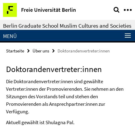
Springe
Service-
Freie Universität Berlin
direkt
Navigation
zu
Berlin Graduate School Muslim Cultures and Societies
Inhalt
MENÜ
Startseite
Über uns
Doktorandenvertreter:innen
Doktorandenvertreter:innen
Die Doktorandenvertreter:innen sind gewählte
Vertreter:innen der Promovierenden. Sie nehmen an den
Sitzungen des Vorstands teil und stehen den
Promovierenden als Ansprechpartner:innen zur
Verfügung.
Aktuell gewählt ist Shulagna Pal.