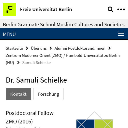
Springe
Service-
Freie Universität Berlin
direkt
Navigation
zu
Berlin Graduate School Muslim Cultures and Societies
Inhalt
MENÜ
Startseite
Über uns
Alumni Postdoktorand:innen
Zentrum Moderner Orient (ZMO) / Humbold-Universität zu Berlin
(HU)
Samuli Schielke
Dr. Samuli Schielke
Kontakt
Forschung
Postdoctoral Fellow
ZMO (2016)