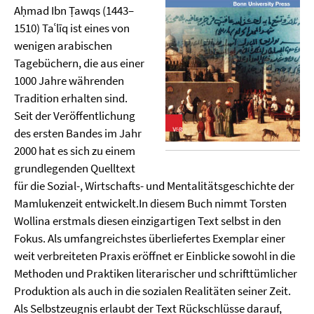
Aḥmad Ibn Ṭawqs (1443–
1510) Taʿlīq ist eines von
wenigen arabischen
Tagebüchern, die aus einer
1000 Jahre währenden
Tradition erhalten sind.
Seit der Veröffentlichung
des ersten Bandes im Jahr
2000 hat es sich zu einem
grundlegenden Quelltext
für die Sozial-, Wirtschafts- und Mentalitätsgeschichte der
Mamlukenzeit entwickelt.In diesem Buch nimmt Torsten
Wollina erstmals diesen einzigartigen Text selbst in den
Fokus. Als umfangreichstes überliefertes Exemplar einer
weit verbreiteten Praxis eröffnet er Einblicke sowohl in die
Methoden und Praktiken literarischer und schrifttümlicher
Produktion als auch in die sozialen Realitäten seiner Zeit.
Als Selbstzeugnis erlaubt der Text Rückschlüsse darauf,