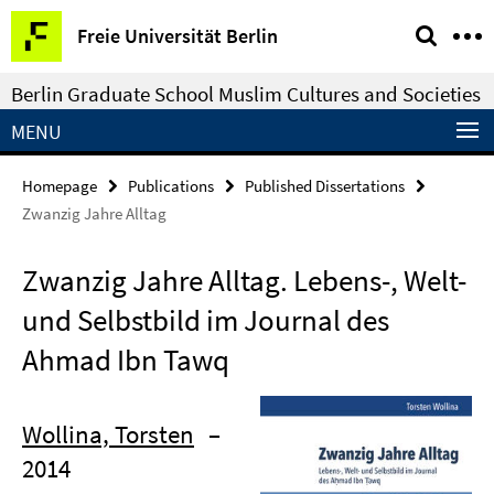
Springe
Service
Freie Universität Berlin
direkt
Navigation
zu
Berlin Graduate School Muslim Cultures and Societies
Inhalt
MENU
Homepage
Publications
Published Dissertations
Zwanzig Jahre Alltag
Zwanzig Jahre Alltag. Lebens-, Welt-
und Selbstbild im Journal des
Ahmad Ibn Tawq
Wollina, Torsten
–
2014